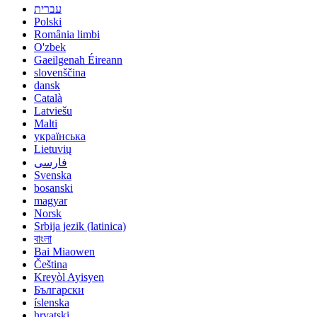
עברית
Polski
România limbi
O'zbek
Gaeilgenah Éireann
slovenščina
dansk
Català
Latviešu
Malti
українська
Lietuvių
فارسی
Svenska
bosanski
magyar
Norsk
Srbija jezik (latinica)
বাংলা
Bai Miaowen
Čeština
Kreyòl Ayisyen
Български
íslenska
hrvatski