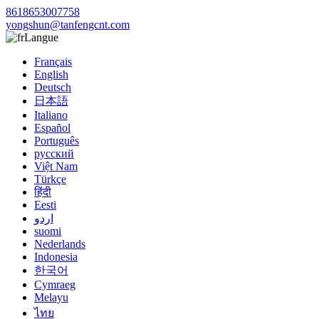
8618653007758
yongshun@tanfengcnt.com
Langue
Français
English
Deutsch
日本語
Italiano
Español
Português
русский
Việt Nam
Türkçe
हिंदी
Eesti
اردو
suomi
Nederlands
Indonesia
한국어
Cymraeg
Melayu
ไทย